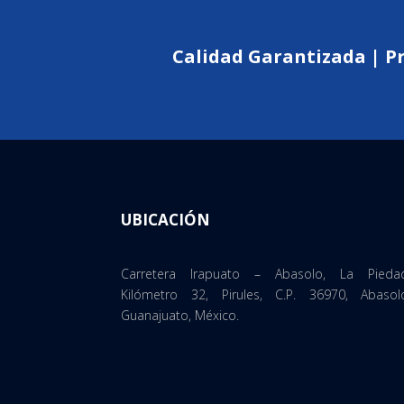
Calidad Garantizada | P
UBICACIÓN
Carretera Irapuato – Abasolo, La Pieda
Kilómetro 32, Pirules, C.P. 36970, Abasol
Guanajuato, México.